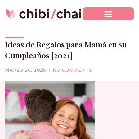
Ir
al
contenido
Ideas de Regalos para Mamá en su
Cumpleaños [2021]
MARZO 28, 2020
NO COMMENTS