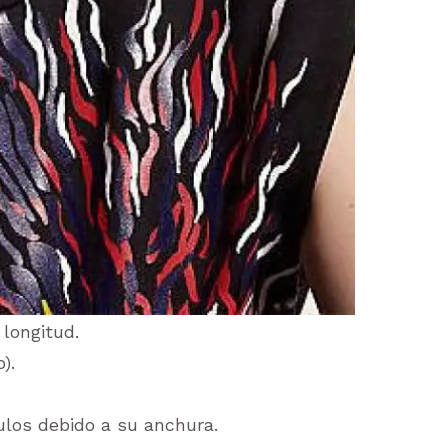
 longitud.
).
ulos debido a su anchura.