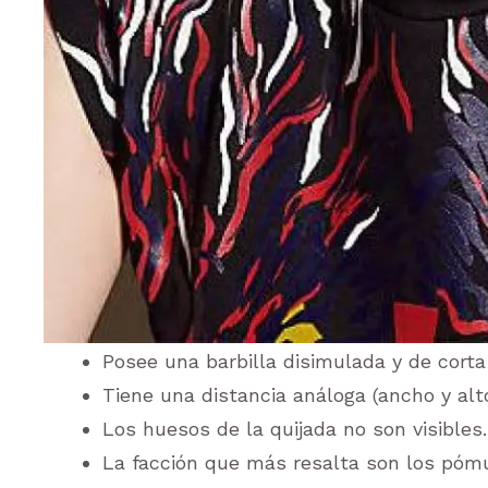
Posee una barbilla disimulada y de corta
Tiene una distancia análoga (ancho y alto
Los huesos de la quijada no son visibles.
La facción que más resalta son los póm